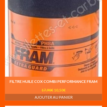
FILTRE HUILE COX COMBI PERFORMANCE FRAM
Le
Le
17,90
€
10,50
€
prix
prix
AJOUTER AU PANIER
initial
actuel
était :
est :