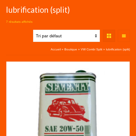
lubrification (split)
7 résultats affichés
Accueil
»
Boutique
»
VW Combi Split
»
lubrification (split)