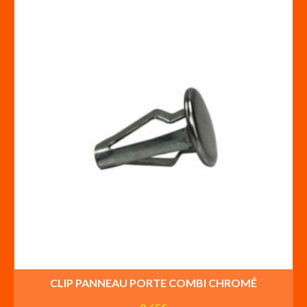
CLIP PANNEAU PORTE COMBI CHROMÉ