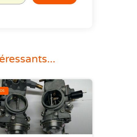
éressants...
FOS