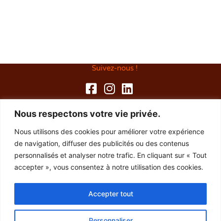
Suivez-nous !
Les Routes Buissonnières
Nous respectons votre vie privée.
29300 Baye
Nous utilisons des cookies pour améliorer votre expérience
de navigation, diffuser des publicités ou des contenus
06 03 06 32 23
personnalisés et analyser notre trafic. En cliquant sur « Tout
accepter », vous consentez à notre utilisation des cookies.
Accepter tout
Personnaliser