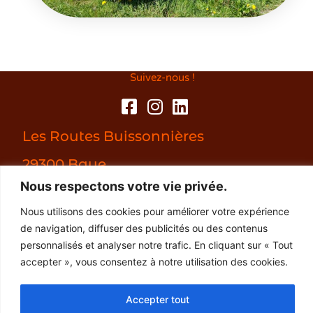
Suivez-nous !
Les Routes Buissonnières
29300 Baye
Nous respectons votre vie privée.
06 03 06 32 23
Nous utilisons des cookies pour améliorer votre expérience
de navigation, diffuser des publicités ou des contenus
personnalisés et analyser notre trafic. En cliquant sur « Tout
accepter », vous consentez à notre utilisation des cookies.
© Les routes buissonnières - 2026
Accepter tout