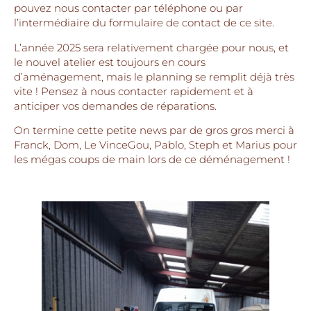
pouvez nous contacter par téléphone ou par
l’intermédiaire du formulaire de contact de ce site.
L’année 2025 sera relativement chargée pour nous, et
le nouvel atelier est toujours en cours
d’aménagement, mais le planning se remplit déjà très
vite ! Pensez à nous contacter rapidement et à
anticiper vos demandes de réparations.
On termine cette petite news par de gros gros merci à
Franck, Dom, Le VinceGou, Pablo, Steph et Marius pour
les mégas coups de main lors de ce déménagement !