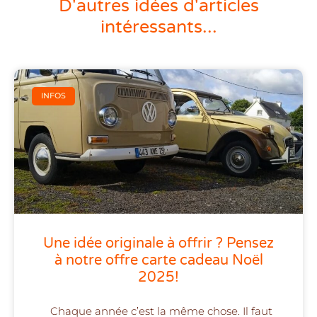
D'autres idées d'articles
intéressants...
INFOS
Une idée originale à offrir ? Pensez
à notre offre carte cadeau Noël
2025!
Chaque année c’est la même chose. Il faut