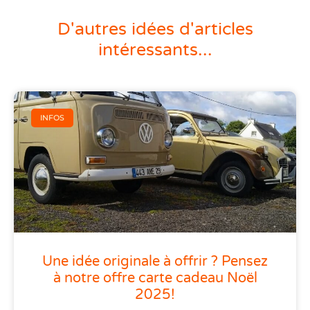
D'autres idées d'articles
intéressants...
INFOS
Une idée originale à offrir ? Pensez
à notre offre carte cadeau Noël
2025!