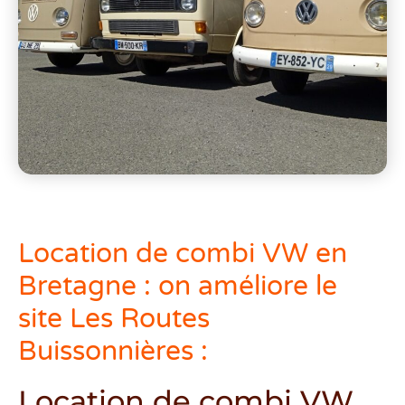
Location de combi VW en
Bretagne : on améliore le
site Les Routes
Buissonnières :
Location de combi VW