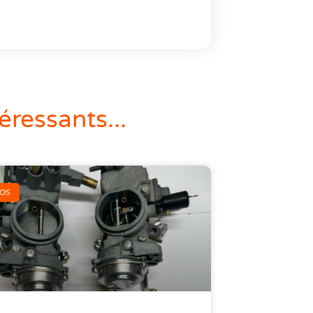
éressants...
FOS