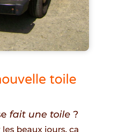
ouvelle toile
se
fait une toile
?
les beaux jours, ça