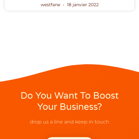
westfane
18 janvier 2022
Do You Want To Boost
Your Business?
drop us a line and keep in touch