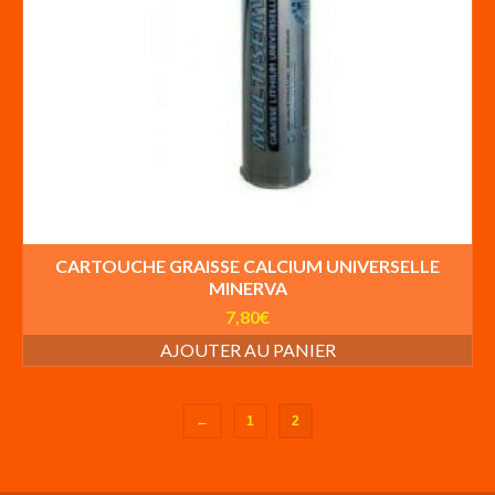
CARTOUCHE GRAISSE CALCIUM UNIVERSELLE
MINERVA
7,80
€
AJOUTER AU PANIER
←
1
2