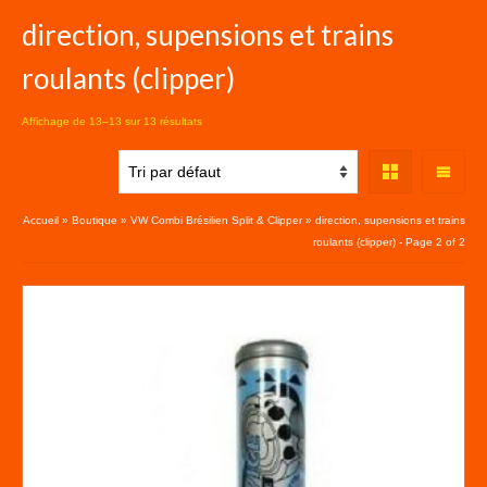
direction, supensions et trains
roulants (clipper)
Affichage de 13–13 sur 13 résultats
Accueil
»
Boutique
»
VW Combi Brésilien Split & Clipper
»
direction, supensions et trains
roulants (clipper)
- Page 2 of 2