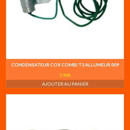
CONDENSATEUR COX COMBI T3 ALLUMEUR 009
7,95
€
AJOUTER AU PANIER