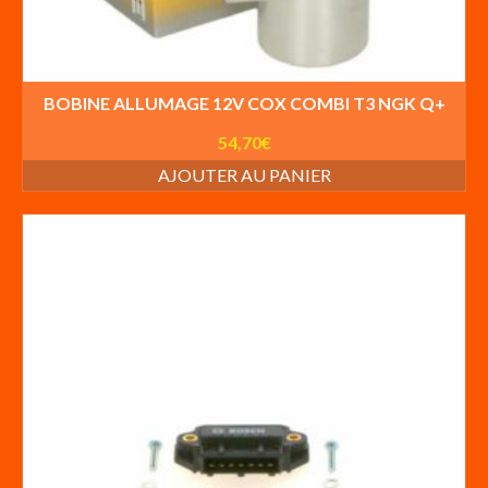
BOBINE ALLUMAGE 12V COX COMBI T3 NGK Q+
54,70
€
AJOUTER AU PANIER