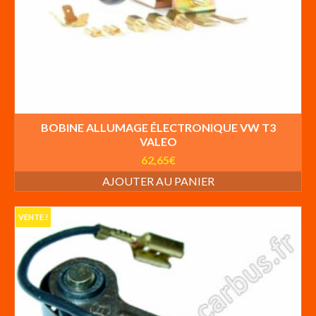
BOBINE ALLUMAGE ÉLECTRONIQUE VW T3
VALEO
62,65
€
AJOUTER AU PANIER
VENTE !