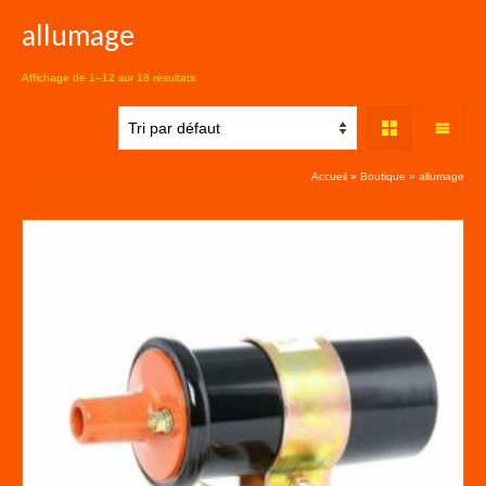
allumage
Affichage de 1–12 sur 18 résultats
Accueil
»
Boutique
»
allumage