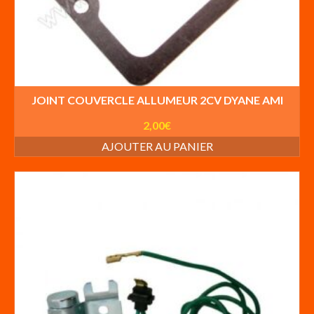
JOINT COUVERCLE ALLUMEUR 2CV DYANE AMI
2,00
€
AJOUTER AU PANIER