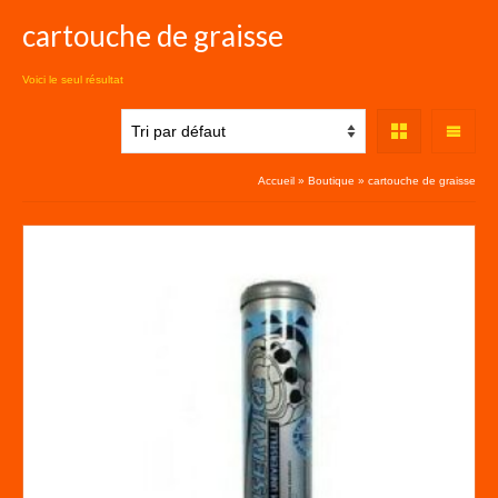
cartouche de graisse
Voici le seul résultat
Accueil
»
Boutique
»
cartouche de graisse