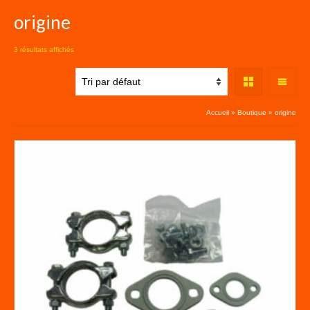
origine
3 résultats affichés
Accueil
»
Boutique
»
origine