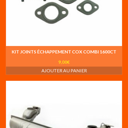
KIT JOINTS ÉCHAPPEMENT COX COMBI 1600CT
9,00
€
AJOUTER AU PANIER