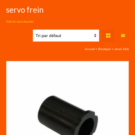
servo frein
Voici le seul résultat
Accueil
»
Boutique
»
servo frein