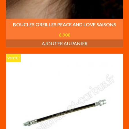
BOUCLES OREILLES PEACE AND LOVE SAISONS
6,90
€
AJOUTER AU PANIER
VENTE !