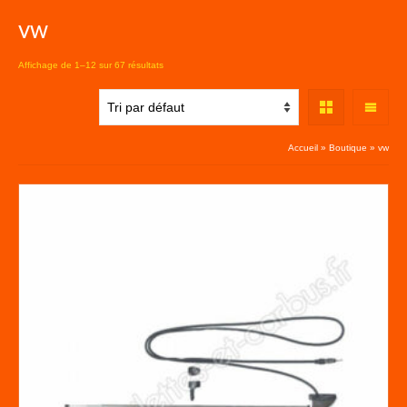
vw
Affichage de 1–12 sur 67 résultats
Accueil
»
Boutique
»
vw