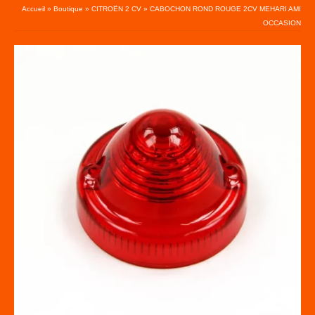
Accueil
»
Boutique
»
CITROËN 2 CV
»
CABOCHON ROND ROUGE 2CV MEHARI AMI
OCCASION