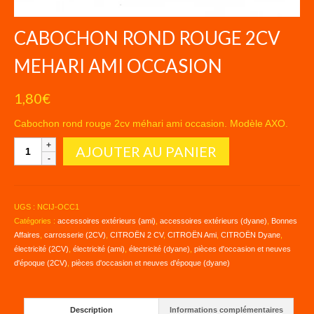
CABOCHON ROND ROUGE 2CV
MEHARI AMI OCCASION
1,80
€
Cabochon rond rouge 2cv méhari ami occasion. Modèle AXO.
quantité
AJOUTER AU PANIER
de
CABOCHON
ROND
ROUGE
UGS :
NCIJ-OCC1
2CV
Catégories :
accessoires extérieurs (ami)
,
accessoires extérieurs (dyane)
,
Bonnes
MEHARI
Affaires
,
carrosserie (2CV)
,
CITROËN 2 CV
,
CITROËN Ami
,
CITROËN Dyane
,
AMI
électricité (2CV)
,
électricité (ami)
,
électricité (dyane)
,
pièces d'occasion et neuves
OCCASION
d'époque (2CV)
,
pièces d'occasion et neuves d'époque (dyane)
Description
Informations complémentaires