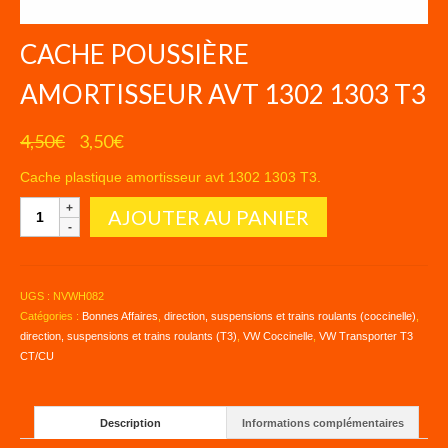
CACHE POUSSIÈRE
AMORTISSEUR AVT 1302 1303 T3
Le
Le
4,50
€
3,50
€
prix
prix
initial
actuel
Cache plastique amortisseur avt 1302 1303 T3.
était :
est :
quantité
AJOUTER AU PANIER
4,50€.
3,50€.
de
CACHE
POUSSIÈRE
AMORTISSEUR
UGS :
NVWH082
AVT
Catégories :
Bonnes Affaires
,
direction, suspensions et trains roulants (coccinelle)
,
1302
direction, suspensions et trains roulants (T3)
,
VW Coccinelle
,
VW Transporter T3
1303
CT/CU
T3
Description
Informations complémentaires