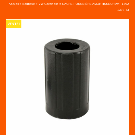
Accueil
»
Boutique
»
VW Coccinelle
»
CACHE POUSSIÈRE AMORTISSEUR AVT 1302
1303 T3
VENTE !