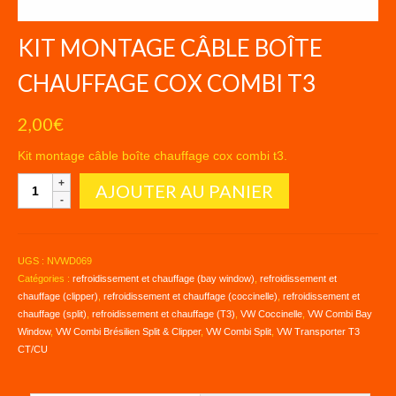
KIT MONTAGE CÂBLE BOÎTE
CHAUFFAGE COX COMBI T3
2,00
€
Kit montage câble boîte chauffage cox combi t3.
quantité
AJOUTER AU PANIER
de
KIT
MONTAGE
CÂBLE
UGS :
NVWD069
BOÎTE
Catégories :
refroidissement et chauffage (bay window)
,
refroidissement et
CHAUFFAGE
chauffage (clipper)
,
refroidissement et chauffage (coccinelle)
,
refroidissement et
COX
chauffage (split)
,
refroidissement et chauffage (T3)
,
VW Coccinelle
,
VW Combi Bay
COMBI
Window
,
VW Combi Brésilien Split & Clipper
,
VW Combi Split
,
VW Transporter T3
T3
CT/CU