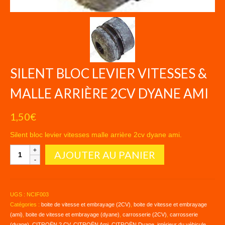
SILENT BLOC LEVIER VITESSES &
MALLE ARRIÈRE 2CV DYANE AMI
1,50
€
Silent bloc levier vitesses malle arrière 2cv dyane ami.
quantité
AJOUTER AU PANIER
de
SILENT
BLOC
LEVIER
UGS :
NCIF003
VITESSES
Catégories :
boite de vitesse et embrayage (2CV)
,
boite de vitesse et embrayage
&
(ami)
,
boite de vitesse et embrayage (dyane)
,
carrosserie (2CV)
,
carrosserie
MALLE
(dyane)
,
CITROËN 2 CV
,
CITROËN Ami
,
CITROËN Dyane
,
intérieur du véhicule