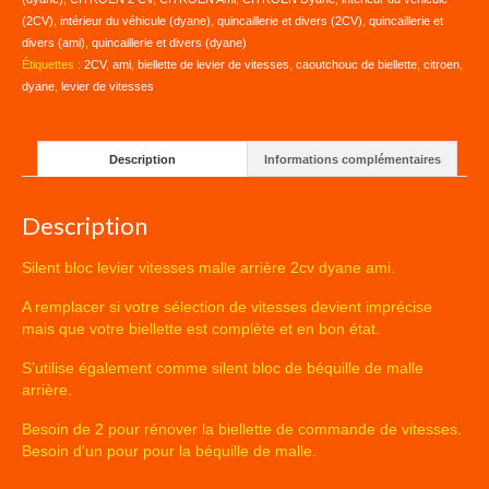
ARRIÈRE
(2CV)
,
intérieur du véhicule (dyane)
,
quincaillerie et divers (2CV)
,
quincaillerie et
2CV
divers (ami)
,
quincaillerie et divers (dyane)
DYANE
Étiquettes :
2CV
,
ami
,
biellette de levier de vitesses
,
caoutchouc de biellette
,
citroen
,
AMI
dyane
,
levier de vitesses
Description
Informations complémentaires
Description
Silent bloc levier vitesses malle arrière 2cv dyane ami.
A remplacer si votre sélection de vitesses devient imprécise
mais que votre biellette est complète et en bon état.
S’utilise également comme silent bloc de béquille de malle
arrière.
Besoin de 2 pour rénover la biellette de commande de vitesses.
Besoin d’un pour pour la béquille de malle.