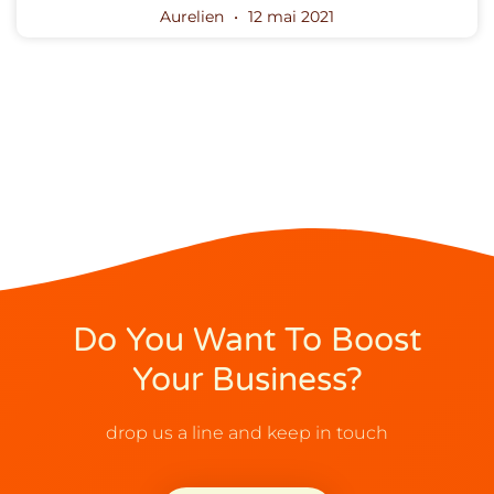
Aurelien
12 mai 2021
Do You Want To Boost
Your Business?
drop us a line and keep in touch