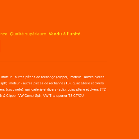
ce. Qualité supérieure.
Vendu à l’unité.
,
moteur - autres pièces de rechange (clipper)
,
moteur - autres pièces
plit)
,
moteur - autres pièces de rechange (T3)
,
quincaillerie et divers
vers (coccinelle)
,
quincaillerie et divers (split)
,
quincaillerie et divers (T3)
,
t & Clipper
,
VW Combi Split
,
VW Transporter T3 CT/CU