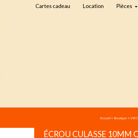
Cartes cadeau
Location
Pièces
Accueil
»
Boutique
»
VW C
ÉCROU CULASSE 10MM C