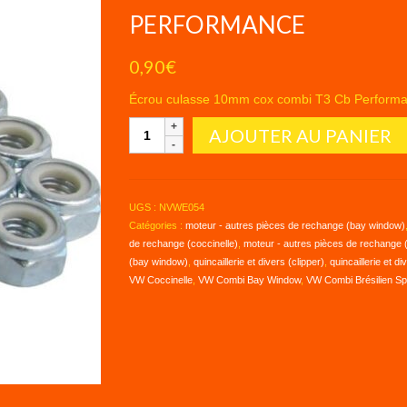
PERFORMANCE
0,90
€
Écrou culasse 10mm cox combi T3 Cb Performan
quantité
AJOUTER AU PANIER
de
ÉCROU
CULASSE
10MM
UGS :
NVWE054
COX
Catégories :
moteur - autres pièces de rechange (bay window)
COMBI
de rechange (coccinelle)
,
moteur - autres pièces de rechange (s
T3
(bay window)
,
quincaillerie et divers (clipper)
,
quincaillerie et di
CB
VW Coccinelle
,
VW Combi Bay Window
,
VW Combi Brésilien Spli
PERFORMANCE