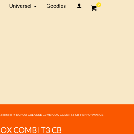
Universel
Goodies
0
occinelle
»
ÉCROU CULASSE 10MM COX COMBI T3 CB PERFORMANCE
OX COMBI T3 CB