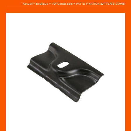
Accueil
»
Boutique
»
VW Combi Split
»
PATTE FIXATION BATTERIE COMBI