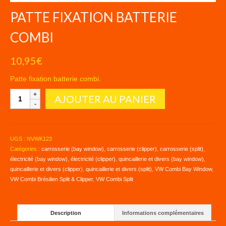
PATTE FIXATION BATTERIE
COMBI
10,95
€
Patte fixation batterie combi.
quantité
AJOUTER AU PANIER
de
PATTE
FIXATION
BATTERIE
UGS :
NVWK123
COMBI
Catégories :
carrosserie (bay window)
,
carrosserie (clipper)
,
carrosserie (split)
,
électricité (bay window)
,
électricité (clipper)
,
quincaillerie et divers (bay window)
,
quincaillerie et divers (clipper)
,
quincaillerie et divers (split)
,
VW Combi Bay Window
,
VW Combi Brésilien Split & Clipper
,
VW Combi Split
Description
Informations complémentaires