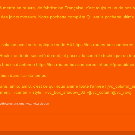
 à mettre en œuvre, de fabrication Française, c’est toujours un de nos be
des joints moteurs. Notre pochette complète Q+ est la pochette ultime 
a solution avec notre optique ronde H4
https://les-routes-buissonnieres
ulez en toute sécurité de nuit, et passez le contrôle technique en toute
os boules d’antenne
https://les-routes-buissonnieres.fr/boutik/produit/
 bien dans l’air du temps !
yane, ami6, ami8, c’est ce qui nous anime toute l’année ![/vc_column_t
gnment= »center » style= »vc_box_shadow_3d »][/vc_column][/vc_row]
véhicules anciens
,
visa
,
visa citroen