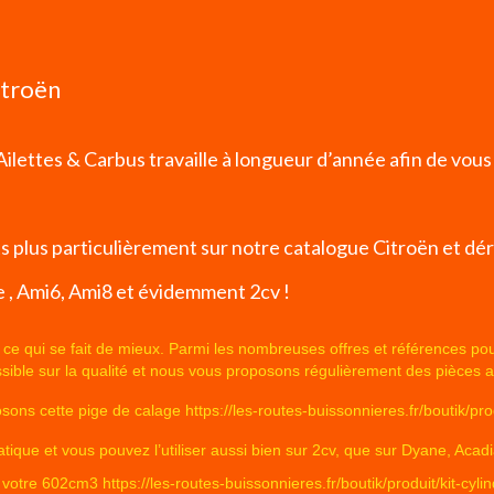
itroën
ilettes & Carbus travaille à longueur d’année afin de vous
 plus particulièrement sur notre catalogue Citroën et déri
 , Ami6, Ami8 et évidemment 2cv !
qui se fait de mieux. Parmi les nombreuses offres et références pour vos
ssible sur la qualité et nous vous proposons régulièrement des pièces a
posons cette pige de calage
https://les-routes-buissonnieres.fr/boutik/p
tique et vous pouvez l’utiliser aussi bien sur 2cv, que sur
Dyane
, Acad
à votre 602cm3
https://les-routes-buissonnieres.fr/boutik/produit/kit-cy