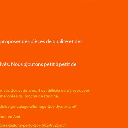
 proposer des pièces de qualité et des
vés. Nous ajoutons petit à petit de
 2cv et dérivés, il est difficile de s’y retrouver.
méliorées ou proche de l’origine.
roduit/pige-calage-allumage-2cv-dyane-ami/
iane ou Ami.
lindres-pistons-perfo-2cv-602-652cm3/