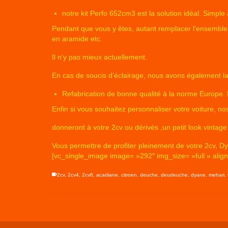
notre kit Perfo 652cm3 est la solution idéal. Simple
Pendant que vous y êtes, autant remplacer l’ensemble 
en aramide etc.
Il n’y pas mieux actuellement.
En cas de soucis d’éclairage, nous avons également l
Refabrication de bonne qualité à la norme Europe. Ro
Enfin si vous souhaitez personnaliser votre voiture, n
donneront à votre 2cv ou dérivés ,un petit look vintage
Vous permettre de profiter pleinement de votre 2cv, D
[vc_single_image image= »292″ img_size= »full » ali
2cv
,
2cv4
,
2cv6
,
acadiane
,
citroen
,
deuche
,
deudeuche
,
dyane
,
mehari
,