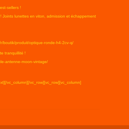
st-sellers !
! Joints lunettes en viton, admission et échappement
.fr/boutik/produit/optique-ronde-h4-2cv-q/
 tranquillité !
boule-antenne-moon-vintage/
ext][/vc_column][/vc_row][vc_row][vc_column]