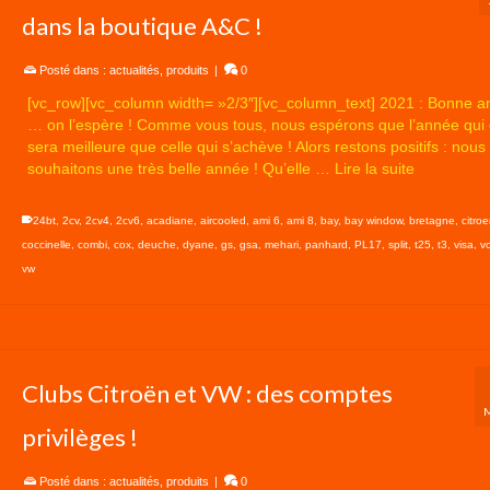
dans la boutique A&C !
Posté dans :
actualités
,
produits
|
0
[vc_row][vc_column width= »2/3″][vc_column_text] 2021 : Bonne a
… on l’espère ! Comme vous tous, nous espérons que l’année qui
sera meilleure que celle qui s’achève ! Alors restons positifs : nous
souhaitons une très belle année ! Qu’elle …
Lire la suite
24bt
,
2cv
,
2cv4
,
2cv6
,
acadiane
,
aircooled
,
ami 6
,
ami 8
,
bay
,
bay window
,
bretagne
,
citro
coccinelle
,
combi
,
cox
,
deuche
,
dyane
,
gs
,
gsa
,
mehari
,
panhard
,
PL17
,
split
,
t25
,
t3
,
visa
,
v
vw
Clubs Citroën et VW : des comptes
privilèges !
Posté dans :
actualités
,
produits
|
0