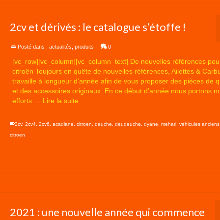
2cv et dérivés : le catalogue s’étoffe !
Posté dans :
actualités
,
produits
|
0
[vc_row][vc_column][vc_column_text] De nouvelles références pou
citroën Toujours en quête de nouvelles références, Ailettes & Carb
travaille à longueur d’année afin de vous proposer des pièces de q
et des accessoires originaux. En ce début d’année nous portons n
efforts …
Lire la suite
2cv
,
2cv4
,
2cv6
,
acadiane
,
citroen
,
deuche
,
deudeuche
,
dyane
,
mehari
,
véhicules anciens
citroen
2021 : une nouvelle année qui commence