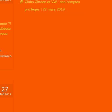
Clubs Citroën et VW : des comptes
privilèges !
27 mars 2019
nnée ?!
 débute
 vous
en
,
olkswagen
,
27
MAR 2019