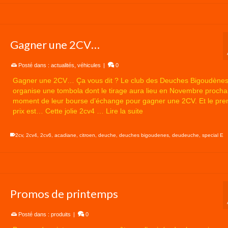
Gagner une 2CV…
Posté dans :
actualités
,
véhicules
|
0
Gagner une 2CV… Ça vous dit ? Le club des Deuches Bigoudène
organise une tombola dont le tirage aura lieu en Novembre procha
moment de leur bourse d’échange pour gagner une 2CV. Et le pre
prix est… Cette jolie 2cv4 …
Lire la suite
2cv
,
2cv4
,
2cv6
,
acadiane
,
citroen
,
deuche
,
deuches bigoudenes
,
deudeuche
,
special E
Promos de printemps
Posté dans :
produits
|
0