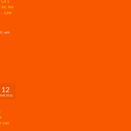
 Ça y
lui, les
. …
Lire
 E
,
split
,
12
MAR 2016
s
a
r cas