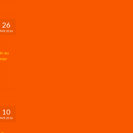
26
AVR 2016
s
in au
mier
10
AVR 2016