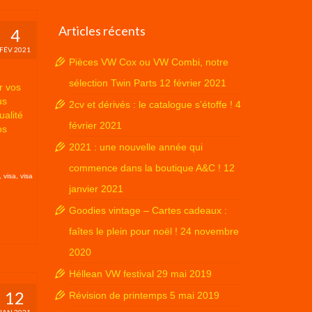
Articles récents
4
FÉV 2021
Pièces VW Cox ou VW Combi, notre
sélection Twin Parts
12 février 2021
r vos
us
2cv et dérivés : le catalogue s’étoffe !
4
ualité
février 2021
os
2021 : une nouvelle année qui
commence dans la boutique A&C !
12
,
visa
,
visa
janvier 2021
Goodies vintage – Cartes cadeaux :
faîtes le plein pour noël !
24 novembre
2020
Héllean VW festival
29 mai 2019
12
Révision de printemps
5 mai 2019
JAN 2021