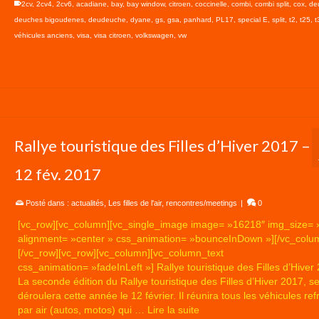
2cv
,
2cv4
,
2cv6
,
acadiane
,
bay
,
bay window
,
citroen
,
coccinelle
,
combi
,
combi split
,
cox
,
de
deuches bigoudenes
,
deudeuche
,
dyane
,
gs
,
gsa
,
panhard
,
PL17
,
special E
,
split
,
t2
,
t25
,
t
véhicules anciens
,
visa
,
visa citroen
,
volkswagen
,
vw
Rallye touristique des Filles d’Hiver 2017 –
12 fév. 2017
Posté dans :
actualités
,
Les filles de l'air
,
rencontres/meetings
|
0
[vc_row][vc_column][vc_single_image image= »16218″ img_size= »
alignment= »center » css_animation= »bounceInDown »][/vc_colu
[/vc_row][vc_row][vc_column][vc_column_text
css_animation= »fadeInLeft »] Rallye touristique des Filles d’Hiver
La seconde édition du Rallye touristique des Filles d’Hiver 2017, s
déroulera cette année le 12 février. Il réunira tous les véhicules refr
par air (autos, motos) qui …
Lire la suite