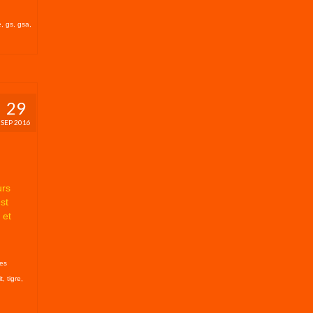
e
,
gs
,
gsa
,
29
SEP 2016
urs
st
 et
es
it
,
tigre
,