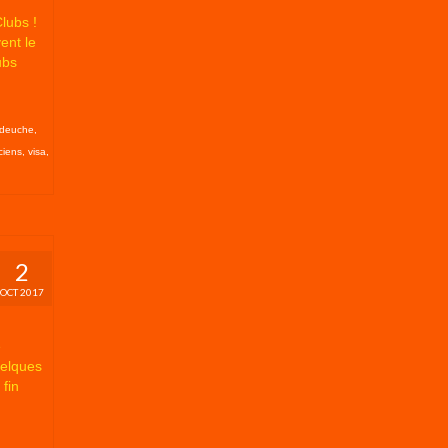
lubs !
ent le
ubs
deuche
,
ciens
,
visa
,
2
OCT 2017
e
uelques
fin