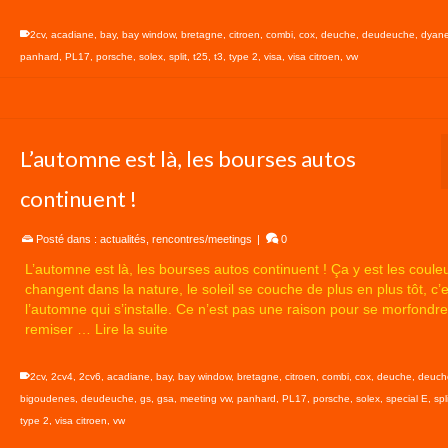
2cv
,
acadiane
,
bay
,
bay window
,
bretagne
,
citroen
,
combi
,
cox
,
deuche
,
deudeuche
,
dyan
panhard
,
PL17
,
porsche
,
solex
,
split
,
t25
,
t3
,
type 2
,
visa
,
visa citroen
,
vw
L’automne est là, les bourses autos
continuent !
Posté dans :
actualités
,
rencontres/meetings
|
0
L’automne est là, les bourses autos continuent ! Ça y est les coule
changent dans la nature, le soleil se couche de plus en plus tôt, c’e
l’automne qui s’installe. Ce n’est pas une raison pour se morfondre
remiser …
Lire la suite
2cv
,
2cv4
,
2cv6
,
acadiane
,
bay
,
bay window
,
bretagne
,
citroen
,
combi
,
cox
,
deuche
,
deuch
bigoudenes
,
deudeuche
,
gs
,
gsa
,
meeting vw
,
panhard
,
PL17
,
porsche
,
solex
,
special E
,
spl
type 2
,
visa citroen
,
vw