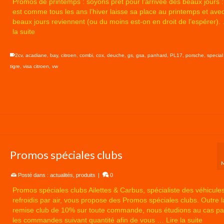
Promos de printemps : soyons prêt pour l’arrivée des beaux jours :
est comme tous les ans l’hiver laisse sa place au printemps et avec 
beaux jours reviennent (ou du moins est-on en droit de l’espérer)
la suite
2cv
,
acadiane
,
bay
,
citroen
,
combi
,
cox
,
deuche
,
gs
,
gsa
,
panhard
,
PL17
,
porsche
,
special
tigre
,
visa citroen
,
vw
Promos spéciales clubs
Posté dans :
actualités
,
produits
|
0
Promos spéciales clubs Ailettes & Carbus, spécialiste des véhicule
refroidis par air, vous propose des Promos spéciales clubs. Outre l
remise club de 10% sur toute commande, nous étudions au cas pa
les commandes suivant quantité afin de vous …
Lire la suite