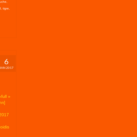
uche
,
3
,
tigre
,
6
JAN 2017
full »
mn]
 2017
e
oidis