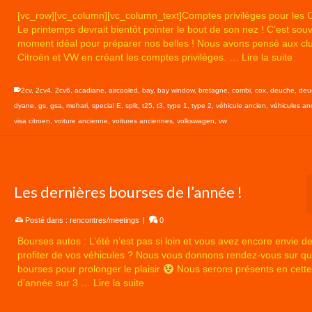
[vc_row][vc_column][vc_column_text]Comptes privilèges pour les C
Le printemps devrait bientôt pointer le bout de son nez ! C’est souv
moment idéal pour préparer nos belles ! Nous avons pensé aux cl
Citroën et VW en créant les comptes privilèges. …
Lire la suite
2cv
,
2cv4
,
2cv6
,
acadiane
,
aircooled
,
bay
,
bay window
,
bretagne
,
combi
,
cox
,
deuche
,
deu
dyane
,
gs
,
gsa
,
mehari
,
special E
,
split
,
t25
,
t3
,
type 1
,
type 2
,
véhicule ancien
,
véhicules an
visa citroen
,
voiture ancienne
,
voitures anciennes
,
volkswagen
,
vw
Les dernières bourses de l’année !
Posté dans :
rencontres/meetings
|
0
Bourses autos : L’été n’est pas si loin et vous avez encore envie d
profiter de vos véhicules ? Nous vous donnons rendez-vous sur q
bourses pour prolonger le plaisir
Nous serons présents en cette 
d’année sur 3 …
Lire la suite