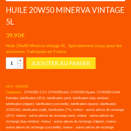
HUILE 20W50 MINERVA VINTAGE
5L
39,90
€
Huile 20w50 Minerva Vintage 5L. Spécialement conçu pour les
anciennes. Fabriquée en France.
quantité
AJOUTER AU PANIER
de
HUILE
20W50
MINERVA
UGS :
NQU018
VINTAGE
Catégories :
CITROËN 2 CV
,
CITROËN Ami
,
CITROËN Dyane
,
CITROËN GS/A
,
5L
Entretien
,
lubrification (2CV)
,
lubrification (ami)
,
lubrification (bay window)
,
lubrification (clipper)
,
lubrification (coccinelle)
,
lubrification (dyane)
,
lubrification
(GS/GSA)
,
lubrification (split)
,
lubrification (T3)
,
moteur - autres pièces de rechange
(2CV)
,
moteur - autres pièces de rechange (ami)
,
moteur - autres pièces de
rechange (bay window)
,
moteur - autres pièces de rechange (clipper)
,
moteur -
autres pièces de rechange (coccinelle)
,
moteur - autres pièces de rechange