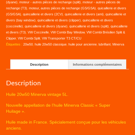
(dyane)
,
moteur - autres pièces de rechange (split)
,
moteur - autres pièces de
rechange (T3)
,
moteur, autres pièces de rechange (GS/GSA)
,
quicaillerie et divers
(GS/GSA)
,
quincaillerie et divers (2CV)
,
quincaillerie et divers (ami)
,
quincaillerie et
divers (bay window)
,
quincaillerie et divers (clipper)
,
quincaillerie et divers
(coccinelle)
,
quincaillerie et divers (dyane)
,
quincaillerie et divers (split)
,
quincaillerie
et divers (T3)
,
VW Coccinelle
,
VW Combi Bay Window
,
VW Combi Brésilien Split &
Clipper
,
VW Combi Split
,
VW Transporter T3 CT/CU
Étiquettes :
20w50
,
huile 20w50 classique
,
huile pour ancienne
,
lubrifiant
,
Minerva
Description
Informations complémentaires
Description
Huile 20w50 Minerva vintage 5L.
Nouvelle appellation de l’huile Minerva Classic « Super
Huilage ».
Huile made in France. Spécialement conçue pour les véhicules
anciens.