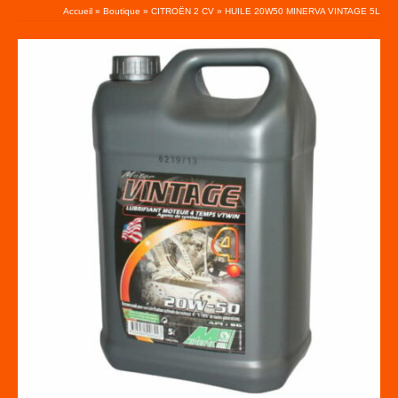
Accueil
»
Boutique
»
CITROËN 2 CV
»
HUILE 20W50 MINERVA VINTAGE 5L