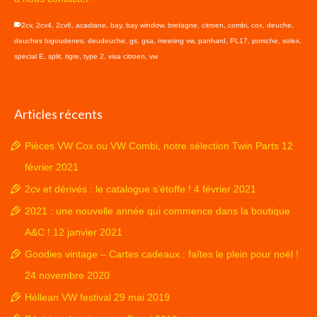
2cv
,
2cv4
,
2cv6
,
acadiane
,
bay
,
bay window
,
bretagne
,
citroen
,
combi
,
cox
,
deuche
,
deuches bigoudenes
,
deudeuche
,
gs
,
gsa
,
meeting vw
,
panhard
,
PL17
,
porsche
,
solex
,
special E
,
split
,
tigre
,
type 2
,
visa citroen
,
vw
Articles récents
Pièces VW Cox ou VW Combi, notre sélection Twin Parts
12
février 2021
2cv et dérivés : le catalogue s’étoffe !
4 février 2021
2021 : une nouvelle année qui commence dans la boutique
A&C !
12 janvier 2021
Goodies vintage – Cartes cadeaux : faîtes le plein pour noël !
24 novembre 2020
Héllean VW festival
29 mai 2019