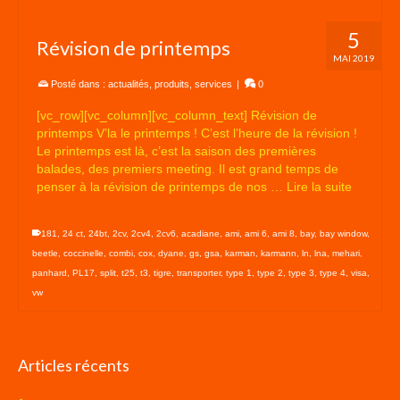
5
Révision de printemps
MAI 2019
Posté dans :
actualités
,
produits
,
services
|
0
[vc_row][vc_column][vc_column_text] Révision de
printemps V’la le printemps ! C’est l’heure de la révision !
Le printemps est là, c’est la saison des premières
balades, des premiers meeting. Il est grand temps de
penser à la révision de printemps de nos …
Lire la suite
181
,
24 ct
,
24bt
,
2cv
,
2cv4
,
2cv6
,
acadiane
,
ami
,
ami 6
,
ami 8
,
bay
,
bay window
,
beetle
,
coccinelle
,
combi
,
cox
,
dyane
,
gs
,
gsa
,
karman
,
karmann
,
ln
,
lna
,
mehari
,
panhard
,
PL17
,
split
,
t25
,
t3
,
tigre
,
transporter
,
type 1
,
type 2
,
type 3
,
type 4
,
visa
,
vw
Articles récents