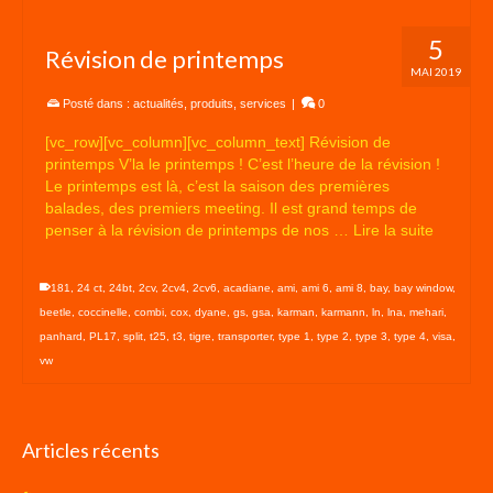
5
Révision de printemps
MAI 2019
Posté dans :
actualités
,
produits
,
services
|
0
[vc_row][vc_column][vc_column_text] Révision de
printemps V’la le printemps ! C’est l’heure de la révision !
Le printemps est là, c’est la saison des premières
balades, des premiers meeting. Il est grand temps de
penser à la révision de printemps de nos …
Lire la suite
181
,
24 ct
,
24bt
,
2cv
,
2cv4
,
2cv6
,
acadiane
,
ami
,
ami 6
,
ami 8
,
bay
,
bay window
,
beetle
,
coccinelle
,
combi
,
cox
,
dyane
,
gs
,
gsa
,
karman
,
karmann
,
ln
,
lna
,
mehari
,
panhard
,
PL17
,
split
,
t25
,
t3
,
tigre
,
transporter
,
type 1
,
type 2
,
type 3
,
type 4
,
visa
,
vw
Articles récents